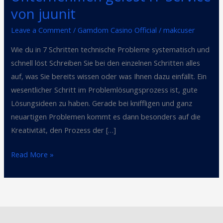
IT-
von juunit
Probleme
in
Leave a Comment
/
Gamdom Casino Official
/
makcuser
Unternehmen
Wie du in 7 Schritten technische Probleme systematisch und
gelöst
schnell löst Schreiben Sie bei den einzelnen Schritten alles
IT-
auf, was Sie bereits wissen oder was Ihnen dazu einfällt. Ein
Service
wesentlicher Schritt im Problemlösungsprozess ist, gute
von
Lösungsideen zu haben. Gerade bei kniffligen und ganz
juunit
neuartigen Problemen kommt es dann besonders auf die
Kreativität, den Prozess der […]
Read More »