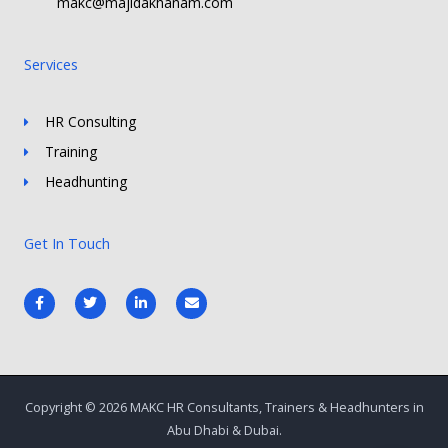
makc@majidakhanam.com
Services
HR Consulting
Training
Headhunting
Get In Touch
F
T
L
E
a
w
i
n
c
i
n
v
e
t
k
e
b
t
e
l
o
e
d
o
o
r
i
p
k
n
e
-
-
Copyright © 2026 MAKC HR Consultants, Trainers & Headhunters in
f
i
Abu Dhabi & Dubai.
n