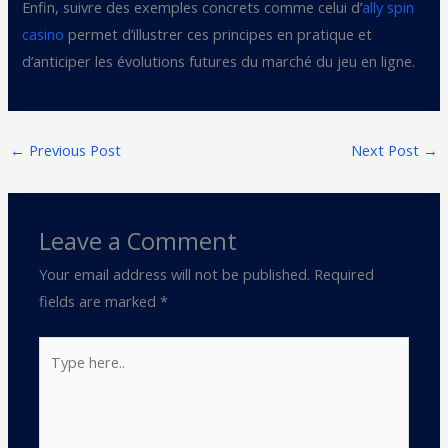
Enfin, suivre des exemples concrets comme celui d’
ally spin
casino
permet d’illustrer ces principes en pratique et
d’anticiper les évolutions futures du marché du jeu en ligne.
←
Previous Post
Next Post
→
Leave a Comment
Your email address will not be published.
Required
fields are marked
*
Type
here..