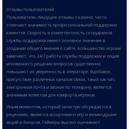
Отзывы пользователей
Пользователи, пишущие отзывы о казино, часто
отмечают значимость профессиональной поддержки
клиентов. Скорость и компетентность сотрудников
службы поддержки имеют основное значение в
создании общего мнения о сайте. Большинство игроки
замечают, что 24/7 работа службы поддержки и опция
мгновенного решения вопросов существенно
повышают их уверенность в операторе. Вдобавок,
присутствие различных каналов связи, таких как чат,
электронная почта и звонок по телефону, является
значимым аспектом для комфорта игроков.
Иным моментом, который зачастую обсуждается в
рецензиях, является ассортимент игр и великодушие
акций и бонусов. Геймеры высоко оценивают