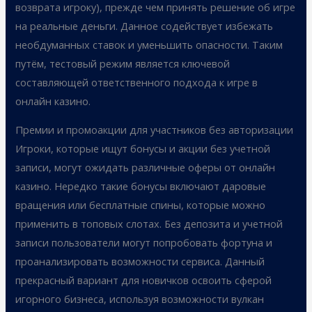
возврата игроку), прежде чем принять решение об игре
на реальные деньги. Данное содействует избежать
необдуманных ставок и уменьшить опасности. Таким
путём, тестовый режим является ключевой
составляющей ответственного подхода к игре в
онлайн казино.
Премии и промоакции для участников без авторизации
Игроки, которые ищут бонусы и акции без учетной
записи, могут ожидать различные оферы от онлайн
казино. Нередко такие бонусы включают даровые
вращения или бесплатные спины, которые можно
применить в топовых слотах. Без депозита и учетной
записи пользователи могут попробовать фортуна и
проанализировать возможности сервиса. Данный
прекрасный вариант для новичков освоить сферой
игорного бизнеса, используя возможности вулкан