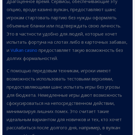
драгоценное время. Сервисы, обеспечивающие эту
опцию, вроде казино вулкан, предоставляют шанс
игрокам стартовать партию без нужды оформлять
объемные бланки или подтверждать свою личность.
Это в частности удобно для людей, которые хочет
испытать фортуна на слотах либо в карточных забавах,
и
Vulkan casino
предоставляет такую возможность без
долгих формальностей.
С помощью передовым техникам, игроки имеют
возможность использовать тестовыми версиями,
предоставляющими шанс испытать игры без угрозы
для бюджета. Немедленные игры дают возможность
сфокусироваться на непосредственном действии,
минимизируя лишних помех. Это считает такие
идеальным вариантом для новичков и тех, кто хочет
расслабиться после долгого дня, например, в вулкан