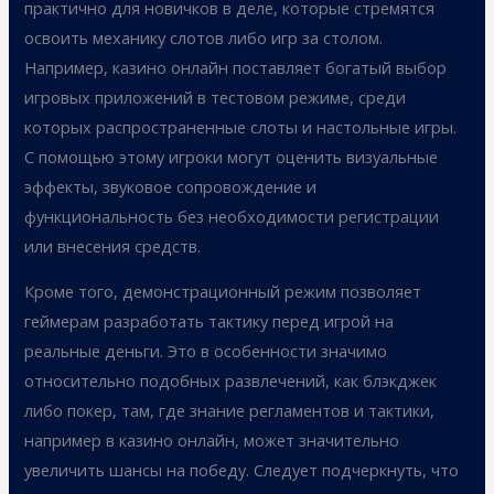
практично для новичков в деле, которые стремятся
освоить механику слотов либо игр за столом.
Например, казино онлайн поставляет богатый выбор
игровых приложений в тестовом режиме, среди
которых распространенные слоты и настольные игры.
С помощью этому игроки могут оценить визуальные
эффекты, звуковое сопровождение и
функциональность без необходимости регистрации
или внесения средств.
Кроме того, демонстрационный режим позволяет
геймерам разработать тактику перед игрой на
реальные деньги. Это в особенности значимо
относительно подобных развлечений, как блэкджек
либо покер, там, где знание регламентов и тактики,
например в казино онлайн, может значительно
увеличить шансы на победу. Следует подчеркнуть, что