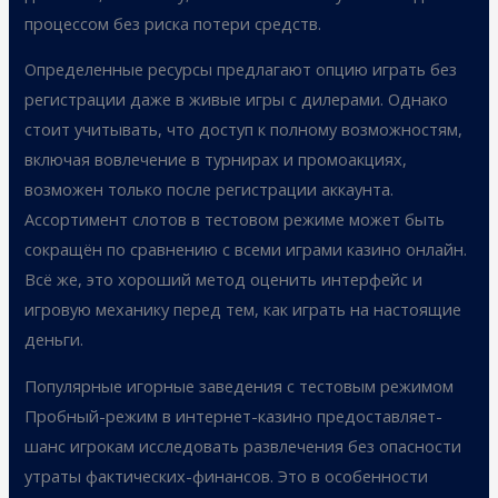
процессом без риска потери средств.
Определенные ресурсы предлагают опцию играть без
регистрации даже в живые игры с дилерами. Однако
стоит учитывать, что доступ к полному возможностям,
включая вовлечение в турнирах и промоакциях,
возможен только после регистрации аккаунта.
Ассортимент слотов в тестовом режиме может быть
сокращён по сравнению с всеми играми казино онлайн.
Всё же, это хороший метод оценить интерфейс и
игровую механику перед тем, как играть на настоящие
деньги.
Популярные игорные заведения с тестовым режимом
Пробный-режим в интернет-казино предоставляет-
шанс игрокам исследовать развлечения без опасности
утраты фактических-финансов. Это в особенности