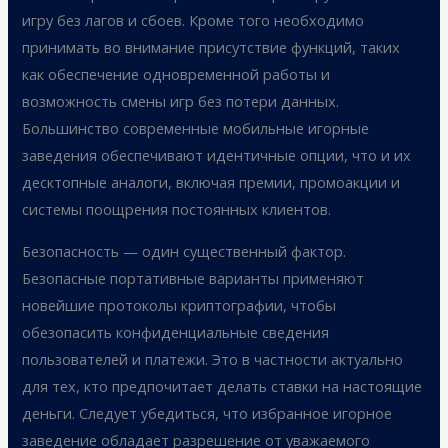
игру без лагов и сбоев. Кроме того необходимо
принимать во внимание присутствие функций, таких
как обеспечение одновременной работы и
возможность смены игр без потери данных.
Большинство современные мобильные игорные
заведения обеспечивают идентичные опции, что и их
десктопные аналоги, включая премии, промоакции и
системы поощрения постоянных клиентов.
Безопасность — один существенный фактор.
Безопасные портативные варианты применяют
новейшие протоколы криптографии, чтобы
обезопасить конфиденциальные сведения
пользователей и платежи. Это в частности актуально
для тех, кто предпочитает делать ставки на настоящие
деньги. Следует убедиться, что избранное игорное
заведение обладает разрешение от уважаемого