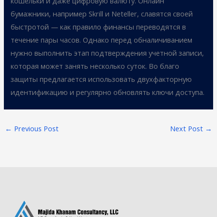
кошельки и даже цифровую валюту. Онлайн
бумажники, например Skrill и Neteller, славятся своей
быстротой — как правило финансы переводятся в
течение пары часов. Однако перед обналичиванием
нужно выполнить этап подтверждения учетной записи,
которая может занять несколько суток. Во благо
защиты предлагается использовать двухфакторную
идентификацию и регулярно обновлять ключи доступа.
←
Previous Post
Next Post
→