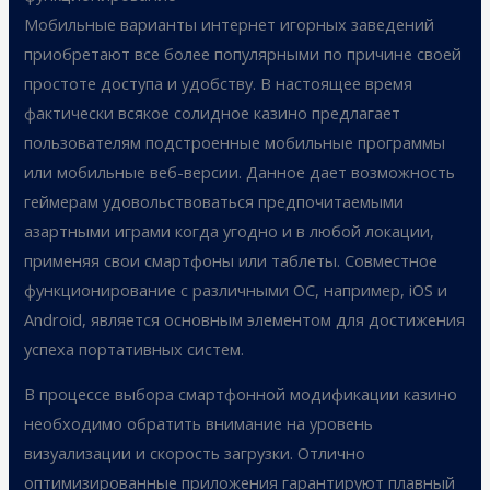
Мобильные варианты интернет игорных заведений
приобретают все более популярными по причине своей
простоте доступа и удобству. В настоящее время
фактически всякое солидное казино предлагает
пользователям подстроенные мобильные программы
или мобильные веб-версии. Данное дает возможность
геймерам удовольствоваться предпочитаемыми
азартными играми когда угодно и в любой локации,
применяя свои смартфоны или таблеты. Совместное
функционирование с различными ОС, например, iOS и
Android, является основным элементом для достижения
успеха портативных систем.
В процессе выбора смартфонной модификации казино
необходимо обратить внимание на уровень
визуализации и скорость загрузки. Отлично
оптимизированные приложения гарантируют плавный