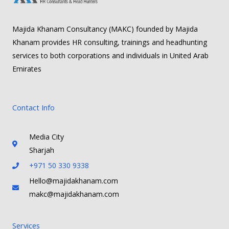
Majida Khanam Consultancy (MAKC) founded by Majida
Khanam provides HR consulting, trainings and headhunting
services to both corporations and individuals in United Arab
Emirates
Contact Info
Media City
Sharjah
+971 50 330 9338
Hello@majidakhanam.com
makc@majidakhanam.com
Services