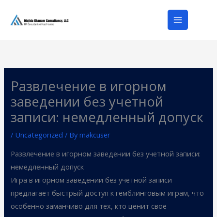
Skip
to
content
Развлечение в игорном
заведении без учетной
записи: немедленный допуск
/
Uncategorized
/ By
makcuser
Развлечение в игорном заведении без учетной записи:
немедленный допуск
Игра в игорном заведении без учетной записи
предлагает быстрый доступ к гемблинговым играм, что
особенно заманчиво для тех, кто ценит свое