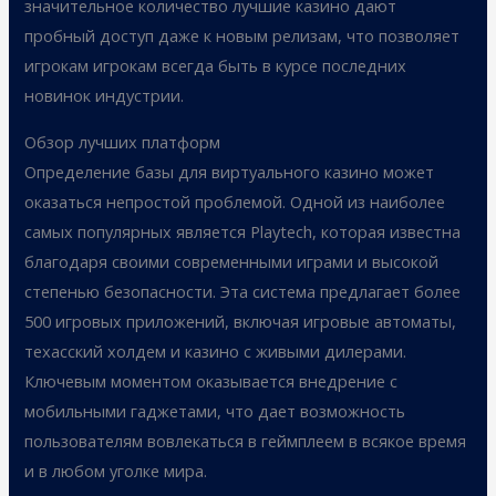
значительное количество лучшие казино дают
пробный доступ даже к новым релизам, что позволяет
игрокам игрокам всегда быть в курсе последних
новинок индустрии.
Обзор лучших платформ
Определение базы для виртуального казино может
оказаться непростой проблемой. Одной из наиболее
самых популярных является Playtech, которая известна
благодаря своими современными играми и высокой
степенью безопасности. Эта система предлагает более
500 игровых приложений, включая игровые автоматы,
техасский холдем и казино с живыми дилерами.
Ключевым моментом оказывается внедрение с
мобильными гаджетами, что дает возможность
пользователям вовлекаться в геймплеем в всякое время
и в любом уголке мира.